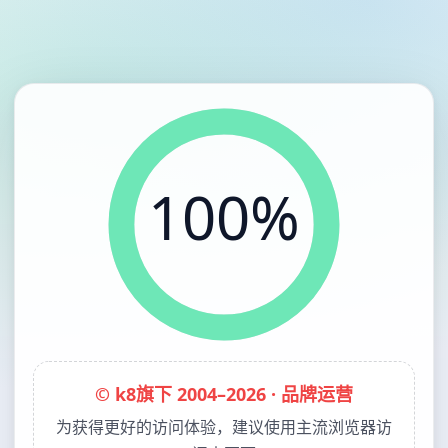
100%
© k8旗下 2004–2026 · 品牌运营
为获得更好的访问体验，建议使用主流浏览器访