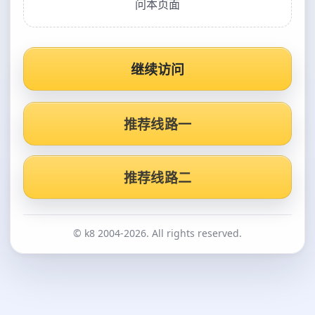
问本页面
继续访问
推荐线路一
推荐线路二
© k8 2004-2026. All rights reserved.