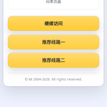
问本页面
继续访问
推荐线路一
推荐线路二
© k8 2004-2026. All rights reserved.