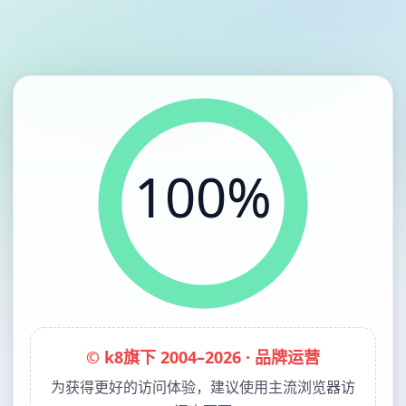
100%
© k8旗下 2004–2026 · 品牌运营
为获得更好的访问体验，建议使用主流浏览器访