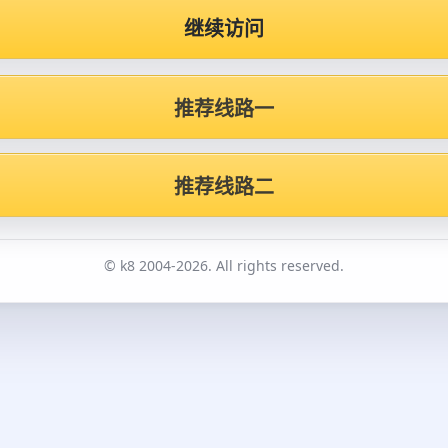
继续访问
推荐线路一
推荐线路二
© k8 2004-2026. All rights reserved.