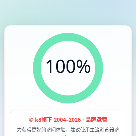
100%
© k8旗下 2004–2026 · 品牌运营
为获得更好的访问体验，建议使用主流浏览器访